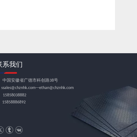
联系我们

中国安徽省广德市科创路38号
 s
sales@chznhk.com---ethan@chznhk.com

15858038882
5858886892