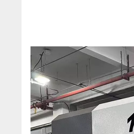
["facebook","twitter","line","wechat","linkedin","pinterest