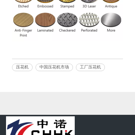
压花机
中国压花机市场
工厂压花机