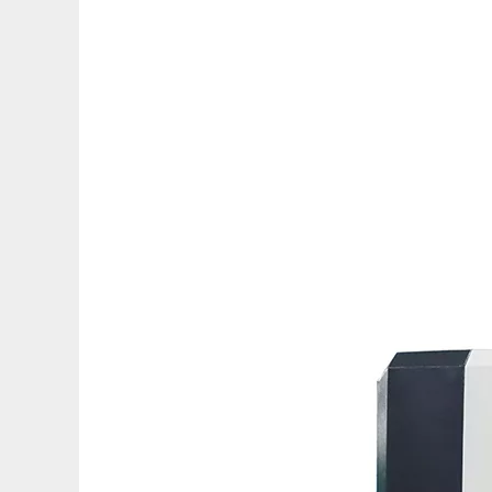
["facebook","twitter","line","wechat","linkedin","pinterest