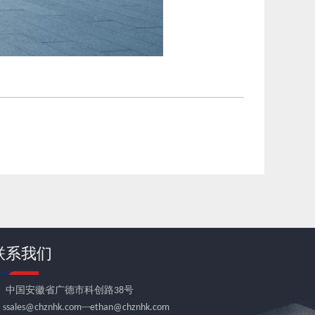
联系我们

中国安徽省广德市科创路38号
 s
sales@chznhk.com---ethan@chznhk.com