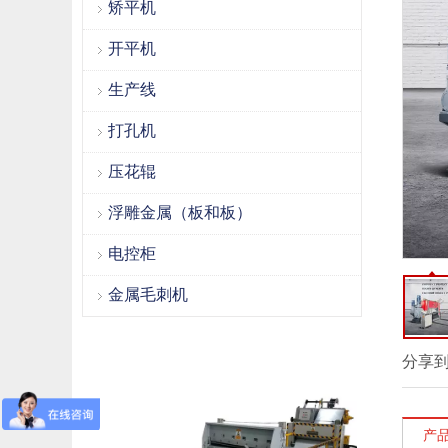
矫平机
开平机
生产线
打孔机
压花辊
浮雕金属（板和板）
电控柜
金属毛刺机
分享
产