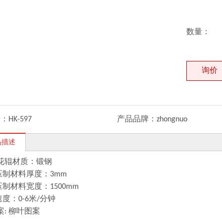
数量：
压花辊
矫平机
询价
号：
HK-597
产品品牌：
zhongnuo
品描述
压花辊材质：锻钢
压制材料厚度：3mm
压制材料宽度：1500mm
速度：0-6米/分钟
案: 柳叶图案