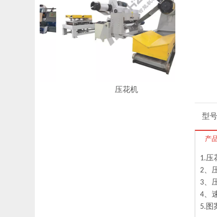
压花机
型
产
1.
2、
3、
4、
5.图