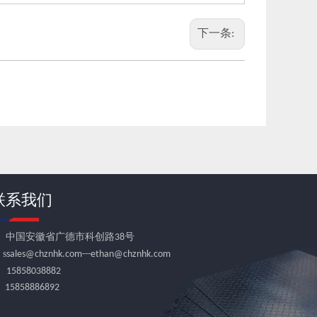
下一条:
联系我们

中国安徽省广德市科创路38号
 s
sales@chznhk.com---ethan@chznhk.com

15858038882
5858886892