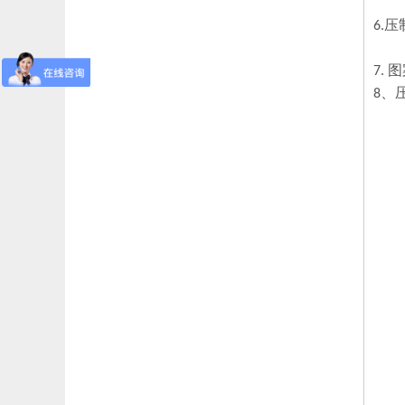
6.
7.
8、压