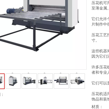
压花机可
至薄金属
它们允许
片制作中
压花工艺
寸。
这些机器对
因为它们
许多压花
者和专业
它们可以
压花机适
到：
饰品和装
材质：