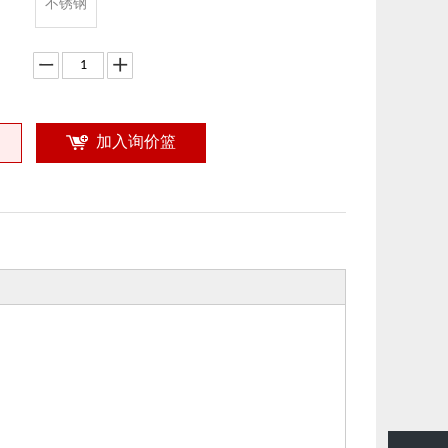
不锈钢
有色金属
打
加入询价篮